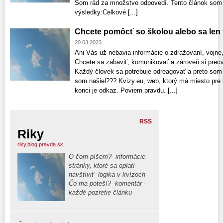
Som rád za množstvo odpovedí. Tento článok som n
výsledky:Celkové [...]
Chcete pomôcť so školou alebo sa len
20.03.2023
Ani Vás už nebavia informácie o zdražovaní, vojne
Chcete sa zabaviť, komunikovať a zároveň si precv
Každý človek sa potrebuje odreagovať a preto som 
som našiel??? Kvizy.eu, web, ktorý má miesto pre 
konci je odkaz. Poviem pravdu. [...]
RSS
Riky
riky.blog.pravda.sk
O čom píšem? -informácie -
stránky, ktoré sa oplatí
navštíviť -logika v kvízoch
Čo ma poteší? -komentár -
každé pozretie článku