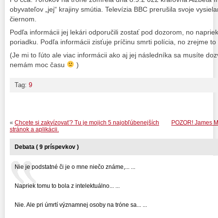
obyvateľov „jej“ krajiny smútia. Televízia BBC prerušila svoje vysiela
čiernom.
Podľa informácii jej lekári odporučili zostať pod dozorom, no naprie
poriadku. Podľa informácii zisťuje príčinu smrti polícia, no zrejme t
(Je mi to ľúto ale viac informácii ako aj jej následníka sa musíte do
nemám moc času
)
Tag:
9
«
Chcete si zakvízovať? Tu je mojich 5 najobľúbenejších
POZOR! James Ma
stránok a aplikácii.
Debata ( 9 príspevkov )
Nie je podstatné či je o mne niečo známe,... ...
Napriek tomu to bola z intelektuálno... ...
Nie. Ale pri úmrtí významnej osoby na tróne sa... ...