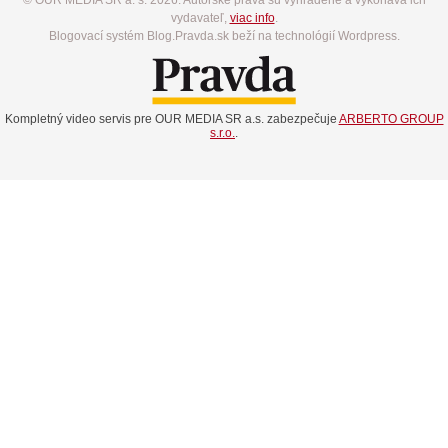
© OUR MEDIA SR a. s. 2026. Autorské práva sú vyhradené a vykonáva ich
vydavateľ,
viac info
.
Blogovací systém Blog.Pravda.sk beží na technológií Wordpress.
Kompletný video servis pre OUR MEDIA SR a.s. zabezpečuje
ARBERTO GROUP
s.r.o.
.