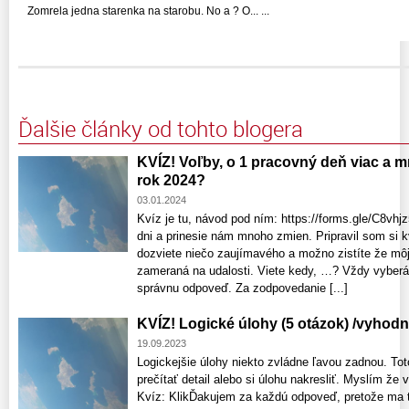
Zomrela jedna starenka na starobu. No a ? O... ...
Ďalšie články od tohto blogera
KVÍZ! Voľby, o 1 pracovný deň viac a 
rok 2024?
03.01.2024
Kvíz je tu, návod pod ním: https://forms.gle/C8v
dni a prinesie nám mnoho zmien. Pripravil som si k
dozviete niečo zaujímavého a možno zistíte že môj 
zameraná na udalosti. Viete kedy, …? Vždy vyberá
správnu odpoveď. Za zodpovedanie [...]
KVÍZ! Logické úlohy (5 otázok) /vyhodn
19.09.2023
Logickejšie úlohy niekto zvládne ľavou zadnou. To
prečítať detail alebo si úlohu nakresliť. Myslím že
Kvíz: KlikĎakujem za každú odpoveď, pretože ma teš