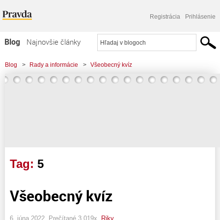
Registrácia
Prihlásenie
Blog
Najnovšie články
Najčítanejšie články
Blog
>
Rady a informácie
>
Všeobecný kvíz
Najkomentovanejšie články
Zoznam blogov
Komerčné blogy
Tag:
5
Všeobecný kvíz
6. júna 2022, Prečítané 3 019x,
Riky