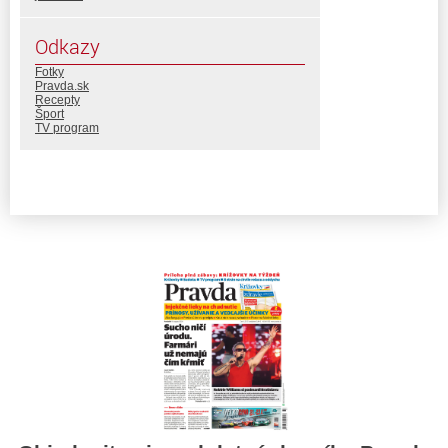
Odkazy
Fotky
Pravda.sk
Recepty
Šport
TV program