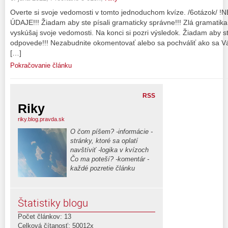
Overte si svoje vedomosti v tomto jednoduchom kvíze. /6otázo
ÚDAJE!!! Žiadam aby ste písali gramaticky správne!!! Zlá gramatika st
vyskúšaj svoje vedomosti. Na konci si pozri výsledok. Žiadam aby s
odpovede!!! Nezabudnite okomentovať alebo sa pochváliť ako sa Vá
[…]
Pokračovanie článku
RSS
Riky
riky.blog.pravda.sk
O čom píšem? -informácie -
stránky, ktoré sa oplatí
navštíviť -logika v kvízoch
Čo ma poteší? -komentár -
každé pozretie článku
Štatistiky blogu
Počet článkov: 13
Celková čítanosť: 50012x